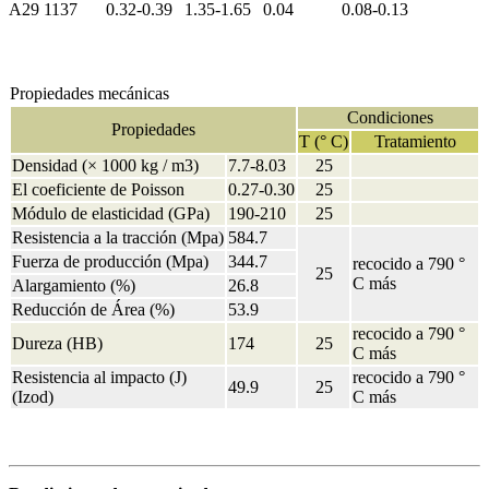
A29 1137
0.32-0.39
1.35-1.65
0.04
0.08-0.13
Propiedades mecánicas
Condiciones
Propiedades
T (° C)
Tratamiento
Densidad (× 1000 kg / m3)
7.7-8.03
25
El coeficiente de Poisson
0.27-0.30
25
Módulo de elasticidad (GPa)
190-210
25
Resistencia a la tracción (Mpa)
584.7
Fuerza de producción (Mpa)
344.7
recocido a 790 °
25
C más
Alargamiento (%)
26.8
Reducción de Área (%)
53.9
recocido a 790 °
Dureza (HB)
174
25
C más
Resistencia al impacto (J)
recocido a 790 °
49.9
25
(Izod)
C más