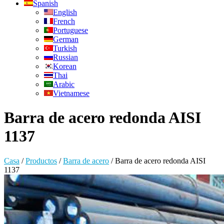
Spanish
English
French
Portuguese
German
Turkish
Russian
Korean
Thai
Arabic
Vietnamese
Barra de acero redonda AISI
1137
Casa
/
Productos
/
Barra de acero
/
Barra de acero redonda AISI
1137