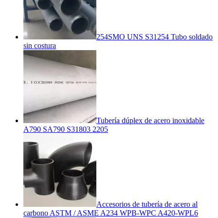
254SMO UNS S31254 Tubo soldado
sin costura
Tubería dúplex de acero inoxidable
A790 SA790 S31803 2205
Accesorios de tubería de acero al
carbono ASTM / ASME A234 WPB-WPC A420-WPL6