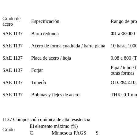
Grado de
Especificación
Rango de pr
acero
SAE 1137
Barra redonda
Φ1 a Φ2000
SAE 1137
Acero de forma cuadrada / barra plana
10 hasta 100
SAE 1137
Placa de acero / hoja
0.08 a 800 (
Pipa / tubo / 
SAE 1137
Forjar
otras formas
SAE 1137
Tubería
OD: Φ4-410;
SAE 1137
Bobinas y flejes de acero
THK: 0,1 m
1137 Composición química de alta resistencia
El elemento máximo (%)
Grado
C
Minnesota
PAGS
S