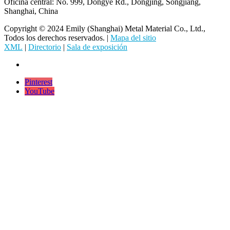
Oficina central: No. 999, Dongye Rd., Dongjing, Songjiang,
Shanghai, China
Copyright © 2024 Emily (Shanghai) Metal Material Co., Ltd.,
Todos los derechos reservados. |
Mapa del sitio
XML
|
Directorio
|
Sala de exposición
Pinterest
YouTube