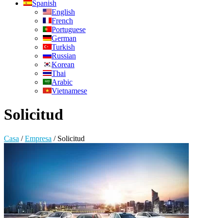
Spanish
English
French
Portuguese
German
Turkish
Russian
Korean
Thai
Arabic
Vietnamese
Solicitud
Casa
/
Empresa
/
Solicitud