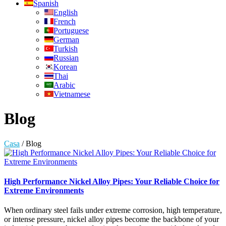
Spanish
English
French
Portuguese
German
Turkish
Russian
Korean
Thai
Arabic
Vietnamese
Blog
Casa
/
Blog
High Performance Nickel Alloy Pipes: Your Reliable Choice for
Extreme Environments
When ordinary steel fails under extreme corrosion, high temperature,
or intense pressure, nickel alloy pipes become the backbone of your