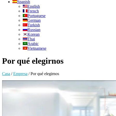
Spanish
English
French
Portuguese
German
Turkish
Russian
Korean
Thai
Arabic
Vietnamese
Por qué elegirnos
Casa
/
Empresa
/
Por qué elegirnos