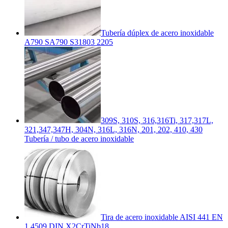
Tubería dúplex de acero inoxidable
A790 SA790 S31803 2205
309S, 310S, 316,316Ti, 317,317L,
321,347,347H, 304N, 316L, 316N, 201, 202, 410, 430
Tubería / tubo de acero inoxidable
Tira de acero inoxidable AISI 441 EN
1.4509 DIN X2CrTiNb18