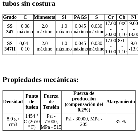
tubos sin costura
Grado
C
Minnesota
Si
PAGS
S
Cr
Cb
Ni
17.00
10xC
9.00
SS
0.08
2.0
1.0
0.045
0.030
-
-
-
347
máximo
máximo
máximo
máximo
máximo
20.00
1,10
13.0
17.00
8xC
SS
0,04 -
2.0
1.0
0.045
0.030
9.0
-
-
347H
0,10
máximo
máximo
máximo
máximo
-13.
19.00
1,10
Propiedades mecánicas:
Fuerza de
Punto
Fuerza
producción
Densidad
de
de
Alargamiento
(compensación del
fusion
Tensión
0,2%)
1454 °
Psi -
8,0 g /
Psi - 30000, MPa -
C (2650
75000,
35 %
cm3
205
° F)
MPa - 515