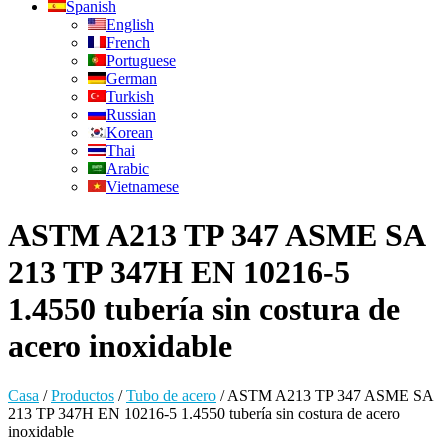
Spanish
English
French
Portuguese
German
Turkish
Russian
Korean
Thai
Arabic
Vietnamese
ASTM A213 TP 347 ASME SA
213 TP 347H EN 10216-5
1.4550 tubería sin costura de
acero inoxidable
Casa
/
Productos
/
Tubo de acero
/
ASTM A213 TP 347 ASME SA
213 TP 347H EN 10216-5 1.4550 tubería sin costura de acero
inoxidable