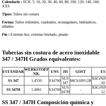
Calendario :
SCH. 5, 10, 20, 30, 40, 60, 80, 100, 120, 140, 160,
XXS
Tipos:
Tubos sin costura
Forma:
Tubos redondos, cuadrados, rectangulares, hidráulicos,
afilados
Fin :
Extremo liso, extremo biselado, pisado
Tuberías sin costura de acero inoxidable
347 / 347H Grados equivalentes:
WERKSTOFF
ESTÁNDAR
UNS
JIS
GOST
ES
NR.
SUS
X6CrNiN
SS 347
1.4550
S34700
08Ch18N12B
347
10
SUS
X6CrNiN
SS 347H
1.4961
S34709
-
347H
12
SS 347 / 347H Composición química y