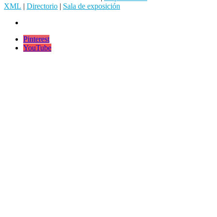
XML
|
Directorio
|
Sala de exposición
Pinterest
YouTube