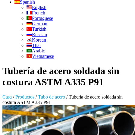
Spanish
English
French
Portuguese
German
Turkish
Russian
Korean
Thai
Arabic
Vietnamese
Tubería de acero soldada sin
costura ASTM A335 P91
Casa
/
Productos
/
Tubo de acero
/
Tubería de acero soldada sin
costura ASTM A335 P91