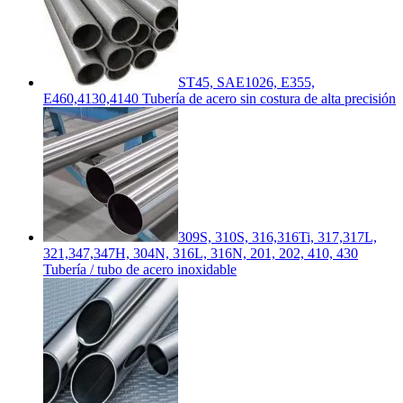
ST45, SAE1026, E355,
E460,4130,4140 Tubería de acero sin costura de alta precisión
309S, 310S, 316,316Ti, 317,317L,
321,347,347H, 304N, 316L, 316N, 201, 202, 410, 430
Tubería / tubo de acero inoxidable