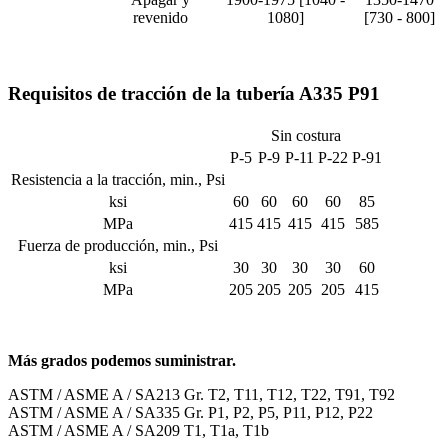
revenido
1080]
[730 - 800]
Requisitos de tracción de la tubería A335 P91
Sin costura
P-5
P-9
P-11
P-22
P-91
Resistencia a la tracción, min., Psi
ksi
60
60
60
60
85
MPa
415
415
415
415
585
Fuerza de producción, min., Psi
ksi
30
30
30
30
60
MPa
205
205
205
205
415
Más grados podemos suministrar.
ASTM / ASME A / SA213 Gr. T2, T11, T12, T22, T91, T92
ASTM / ASME A / SA335 Gr. P1, P2, P5, P11, P12, P22
ASTM / ASME A / SA209 T1, T1a, T1b