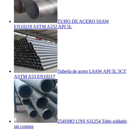
TUBO DE ACERO SSAW
EN10219 ASTM A252 API 5L
Tubería de acero LSAW API 5L 5CT
ASTM A53 EN10217
254SMO UNS S31254 Tubo soldado
sin costura