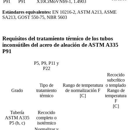
P91
P91
X10CrMoVNb9-1, 1.4903
Estándares equivalentes:
EN 10216-2, ASTM A213, ASME
SA213, GOST 550-75, NBR 5603
Requisitos del tratamiento térmico de los tubos
inconsútiles del acero de aleación de ASTM A335
P91
P5, P9, P11 y
P22
Recocido
subcrítico
Tipo de
Rango de temperatura
o templado
Grado
tratamiento
de normalización F
Rango de
térmico
[C]
temperatura
F
[C]
Tubería
Recocido
ASTM A335
completo o
P5 (b, c)
isotérmico
Normalizar y