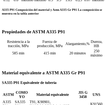
A335 P91 Composición del material y Astm A335 Gr P91 La composición se
muestra en la tabla anterior
Propiedades de ASTM A335 P91
Resistencia a la
Fuerza de
Dureza,
Alargamiento,%
tracción, MPa
producción, MPa
HB
250
585 min
415 min
20 minutos
máximo
Material equivalente a ASTM A335 Gr P91
SA335 P91 Equivalente de tubería
COMO
JIS G
ASTM
Material equivalente
UNS
YO
3458
A335
SA335
T91, K90901,
K91560