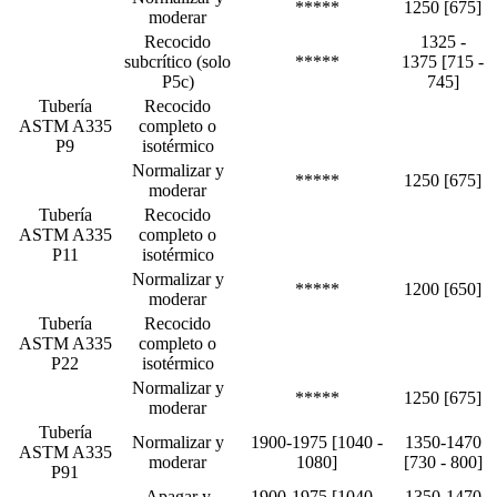
*****
1250 [675]
moderar
Recocido
1325 -
subcrítico (solo
*****
1375 [715 -
P5c)
745]
Tubería
Recocido
ASTM A335
completo o
P9
isotérmico
Normalizar y
*****
1250 [675]
moderar
Tubería
Recocido
ASTM A335
completo o
P11
isotérmico
Normalizar y
*****
1200 [650]
moderar
Tubería
Recocido
ASTM A335
completo o
P22
isotérmico
Normalizar y
*****
1250 [675]
moderar
Tubería
Normalizar y
1900-1975 [1040 -
1350-1470
ASTM A335
moderar
1080]
[730 - 800]
P91
Apagar y
1900-1975 [1040 -
1350-1470