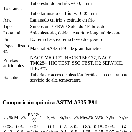
Tubo estirado en frío: +/- 0,1 mm
Tolerancia
Tubo laminado en frío: +/- 0.05 mm
Arte
Laminado en frío y estirado en frío
Tipo
Sin costura / ERW / Soldado / Fabricado
Longitud
Solo aleatorio, doble aleatorio y longitud de corte.
Fin
Extremo liso, extremo biselado, pisado
Especializado
Material SA335 P91 de gran diámetro
en
NACE MR 0175, NACE TM0177, NACE
Pruebas
TM0284, HIC TEST, SSC TEST, H2 SERVICE,
adicionales
IBR, etc.
Tubería de acero de aleación ferrítica sin costura para
Solicitud
servicio de alta temperatura
Composición química ASTM A335 P91
PAGS,
C, %
Mn,%
S,%
Si,%
Cr,%
Mes,%
V,%
N,%
Ni,%
%
0.08-
0.3-
0.02
0.01
0.2-
8.0-
0.85-
0.18-
0.03-
0.4
0.12
0.6
máximo
máximo
0.5
9.5
1.05
0.25
0.07
máximo