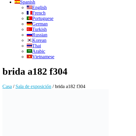
Spanish
English
French
Portuguese
German
Turkish
Russian
Korean
Thai
Arabic
Vietnamese
brida a182 f304
Casa
/
Sala de exposición
/
brida a182 f304