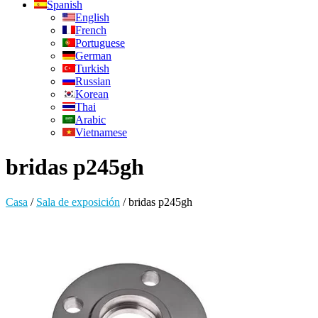
Spanish
English
French
Portuguese
German
Turkish
Russian
Korean
Thai
Arabic
Vietnamese
bridas p245gh
Casa
/
Sala de exposición
/
bridas p245gh