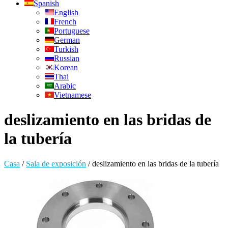
Spanish
English
French
Portuguese
German
Turkish
Russian
Korean
Thai
Arabic
Vietnamese
deslizamiento en las bridas de
la tubería
Casa
/
Sala de exposición
/
deslizamiento en las bridas de la tubería