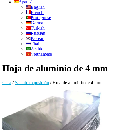
Spanish
English
French
Portuguese
German
Turkish
Russian
Korean
Thai
Arabic
Vietnamese
Hoja de aluminio de 4 mm
Casa
/
Sala de exposición
/
Hoja de aluminio de 4 mm