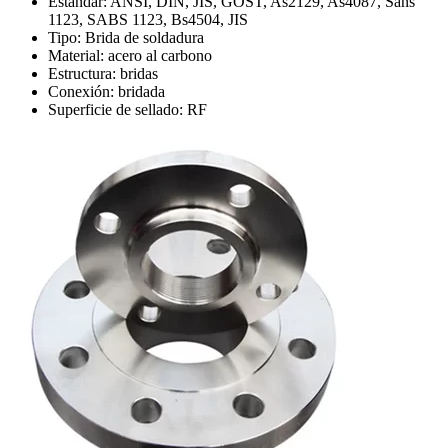
Estándar: ANSI, DIN, JIS, GOST, As2129, As4087, Sans
1123, SABS 1123, Bs4504, JIS
Tipo: Brida de soldadura
Material: acero al carbono
Estructura: bridas
Conexión: bridada
Superficie de sellado: RF