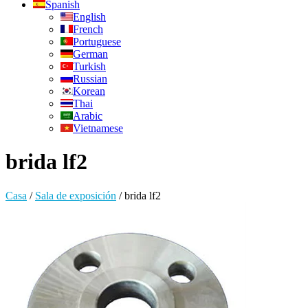
Spanish
English
French
Portuguese
German
Turkish
Russian
Korean
Thai
Arabic
Vietnamese
brida lf2
Casa
/
Sala de exposición
/
brida lf2