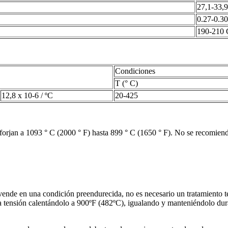
27,1-33,9
0.27-0.30
190-210
Condiciones
T (° C)
12,8 x 10-6 / ºC
20-425
 forjan a 1093 ° C (2000 ° F) hasta 899 ° C (1650 ° F). No se recomiend
 vende en una condición preendurecida, no es necesario un tratamiento
e la tensión calentándolo a 900ºF (482ºC), igualando y manteniéndolo du