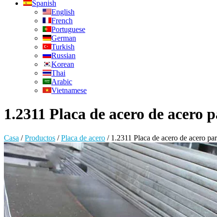
Spanish
English
French
Portuguese
German
Turkish
Russian
Korean
Thai
Arabic
Vietnamese
1.2311 Placa de acero de acero 
Casa
/
Productos
/
Placa de acero
/
1.2311 Placa de acero de acero pa