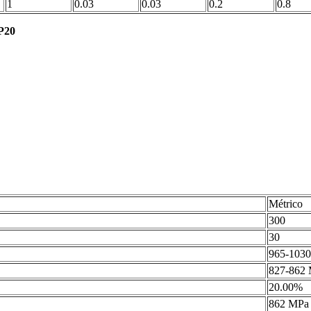
1
0.03
0.03
0.2
0.8
P20
Métrico
300
30
965-103
827-862
20.00%
862 MPa