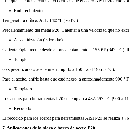
En aquellas raras circunstancias en las que el acero AISI P20 debe vo
Endurecimiento
Temperatura crítica: Ac1: 1405ºF (763ºC)
Precalentamiento del metal P20: Calentar a una velocidad que no exc
Austenitización (calor alto)
Caliente rápidamente desde el precalentamiento a 1550ºF (843 ° C). 
Temple
Gas presurizado o aceite interrumpido a 150-125ºF (66-51ºC).
Para el aceite, enfríe hasta que esté negro, a aproximadamente 900 ° F
Templado
Los aceros para herramientas P20 se templan a 482-593 ° C (900 a 11
Recocido
El recocido para los aceros para herramientas AISI P20 se realiza a 76
7. Aplicaciones de la placa o barra de acero P20