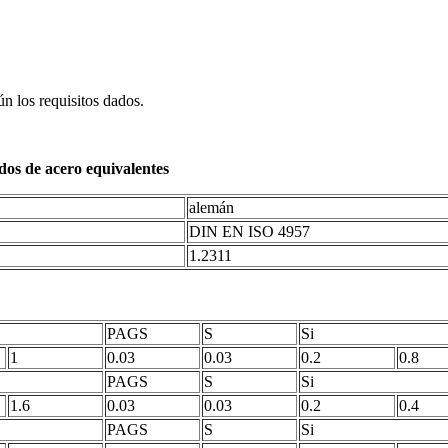
n los requisitos dados.
dos de acero equivalentes
alemán
DIN EN ISO 4957
1.2311
PAGS
S
Si
1
0.03
0.03
0.2
0.8
PAGS
S
Si
1.6
0.03
0.03
0.2
0.4
PAGS
S
Si