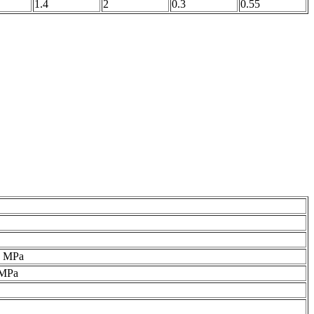
1.4
2
0.3
0.55
0 MPa
 MPa