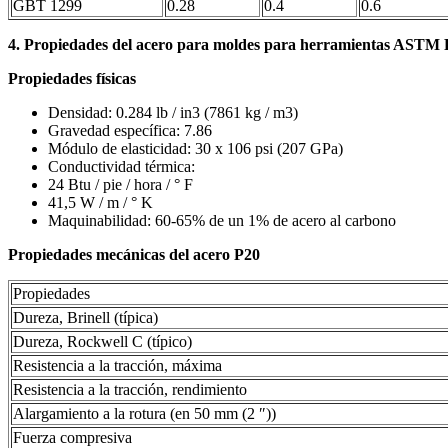
GBT 1299
0.28
0.4
0.6
4. Propiedades del acero para moldes para herramientas ASTM 
Propiedades físicas
Densidad: 0.284 lb / in3 (7861 kg / m3)
Gravedad específica: 7.86
Módulo de elasticidad: 30 x 106 psi (207 GPa)
Conductividad térmica:
24 Btu / pie / hora / ° F
41,5 W / m / ° K
Maquinabilidad: 60-65% de un 1% de acero al carbono
Propiedades mecánicas del acero P20
Propiedades
Dureza, Brinell (típica)
Dureza, Rockwell C (típico)
Resistencia a la tracción, máxima
Resistencia a la tracción, rendimiento
Alargamiento a la rotura (en 50 mm (2 ″))
Fuerza compresiva