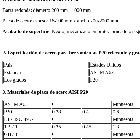
Barra redonda: diámetro 200 mm - 1000 mm
Placa de acero: espesor 16-100 mm x ancho 200-2000 mm
Acabado de superficie
: Negro, mecanizado en bruto, torneado o segú
2. Especificación de acero para herramientas P20 relevante y gra
País
Estados Unidos
Estándar
ASTM A681
Los grados
P20
3.
Materiales de placa de acero AISI P20
ASTM A681
C
Minnesota
P20
0.28
0.4
0.6
DIN ISO 4957
C
Minnesota
1.2311
0.35
0.45
1.3
GB / T
C
Minnesota