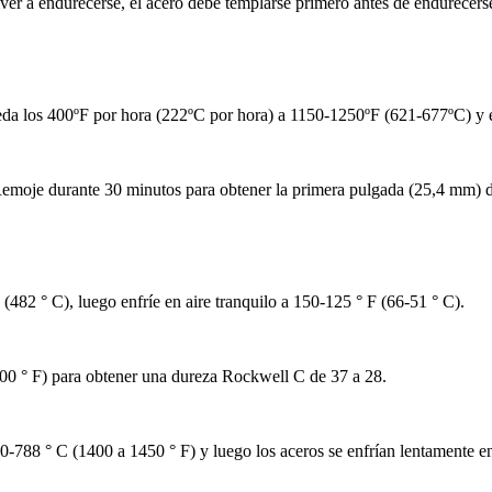
lver a endurecerse, el acero debe templarse primero antes de endurecers
eda los 400ºF por hora (222ºC por hora) a 1150-1250ºF (621-677ºC) y e
Remoje durante 30 minutos para obtener la primera pulgada (25,4 mm) 
 (482 ° C), luego enfríe en aire tranquilo a 150-125 ° F (66-51 ° C).
00 ° F) para obtener una dureza Rockwell C de 37 a 28.
0-788 ° C (1400 a 1450 ° F) y luego los aceros se enfrían lentamente en 