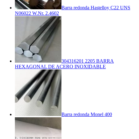
Barra redonda Hastelloy C22 UNS
N06022 W.Nr. 2.4602
304316201 2205 BARRA
HEXAGONAL DE ACERO INOXIDABLE
Barra redonda Monel 400