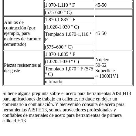
1,070-1,110 ° F
45-50
(575-600 ° C)
1.870-1.885 ° F
Anillos de
(1.020-1.030 ° C)
contracción (por
ejemplo, para
45-50
Templado 1,070-1,110 °
matrices de carburo
F
cementado)
(575–600 ° C)
1.870-1.885 ° F
Núcleo
(1.020-1.030 ° C)
Piezas resistentes al
50-52
Templado 1,070 ° F (575
desgaste
Superficie
° C)
~ 1000HV1
nitrurado
Si tiene alguna pregunta sobre el acero para herramientas AISI H13
para aplicaciones de trabajo en caliente, no dude en dejar un
comentario a continuación. Y bienvenido consulta de acero para
herramientas AISI H13, somos proveedores profesionales y
confiables de materiales de acero para herramientas de primera
calidad H13.