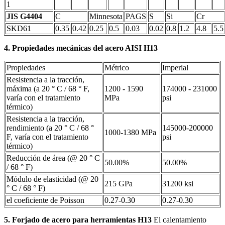
1
JIS G4404
C
Minnesota
PAGS
S
Si
Cr
SKD61
0.35
0.42
0.25
0.5
0.03
0.02
0.8
1.2
4.8
5.5
4. Propiedades mecánicas del acero AISI H13
Propiedades
Métrico
Imperial
Resistencia a la tracción,
máxima (a 20 ° C / 68 ° F,
1200 - 1590
174000 - 231000
varía con el tratamiento
MPa
psi
térmico)
Resistencia a la tracción,
rendimiento (a 20 ° C / 68 °
145000-200000
1000-1380 MPa
F, varía con el tratamiento
psi
térmico)
Reducción de área (@ 20 ° C
50.00%
50.00%
/ 68 ° F)
Módulo de elasticidad (@ 20
215 GPa
31200 ksi
° C / 68 ° F)
el coeficiente de Poisson
0.27-0.30
0.27-0.30
5. Forjado de acero para herramientas H13
El calentamiento