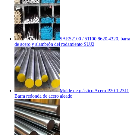
SAE52100 / 51100,8620,4320, barra
de acero y alambrón del rodamiento SUJ2
Molde de plástico Acero P20 1.2311
Barra redonda de acero aleado