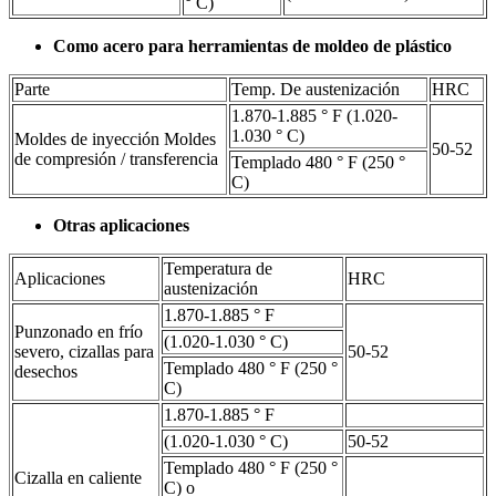
° C)
Como acero para herramientas de moldeo de plástico
Parte
Temp. De austenización
HRC
1.870-1.885 ° F (1.020-
1.030 ° C)
Moldes de inyección Moldes
50-52
de compresión / transferencia
Templado 480 ° F (250 °
C)
Otras aplicaciones
Temperatura de
Aplicaciones
HRC
austenización
1.870-1.885 ° F
Punzonado en frío
(1.020-1.030 ° C)
severo, cizallas para
50-52
Templado 480 ° F (250 °
desechos
C)
1.870-1.885 ° F
(1.020-1.030 ° C)
50-52
Templado 480 ° F (250 °
Cizalla en caliente
C) o