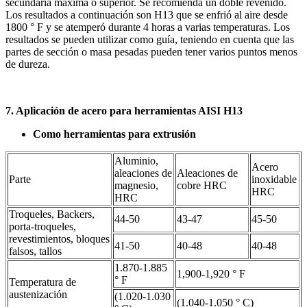
secundaria máxima o superior. Se recomienda un doble revenido.
Los resultados a continuación son H13 que se enfrió al aire desde
1800 ° F y se atemperó durante 4 horas a varias temperaturas. Los
resultados se pueden utilizar como guía, teniendo en cuenta que las
partes de sección o masa pesadas pueden tener varios puntos menos
de dureza.
7. Aplicación de acero para herramientas AISI H13
Como herramientas para extrusión
Aluminio,
Acero
aleaciones de
Aleaciones de
Parte
inoxidable
magnesio,
cobre HRC
HRC
HRC
Troqueles, Backers,
44-50
43-47
45-50
porta-troqueles,
revestimientos, bloques
41-50
40-48
40-48
falsos, tallos
1.870-1.885
1,900-1,920 ° F
° F
Temperatura de
austenización
(1.020-1.030
(1.040-1.050 ° C)