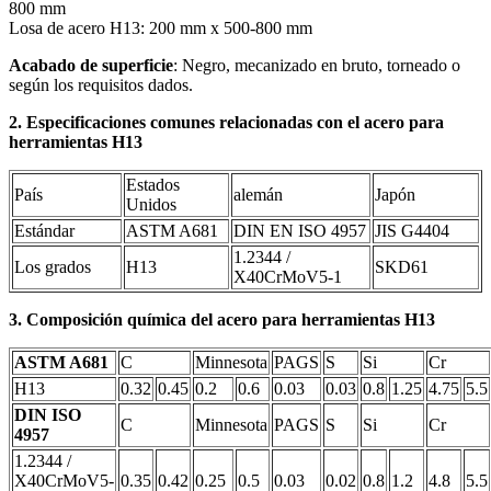
800 mm
Losa de acero H13: 200 mm x 500-800 mm
Acabado de superficie
: Negro, mecanizado en bruto, torneado o
según los requisitos dados.
2. Especificaciones comunes relacionadas con el acero para
herramientas H13
Estados
País
alemán
Japón
Unidos
Estándar
ASTM A681
DIN EN ISO 4957
JIS G4404
1.2344 /
Los grados
H13
SKD61
X40CrMoV5-1
3. Composición química del acero para herramientas H13
ASTM A681
C
Minnesota
PAGS
S
Si
Cr
H13
0.32
0.45
0.2
0.6
0.03
0.03
0.8
1.25
4.75
5.5
DIN ISO
C
Minnesota
PAGS
S
Si
Cr
4957
1.2344 /
X40CrMoV5-
0.35
0.42
0.25
0.5
0.03
0.02
0.8
1.2
4.8
5.5