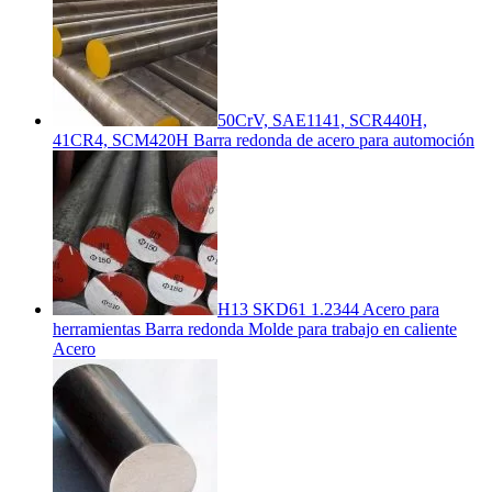
50CrV, SAE1141, SCR440H,
41CR4, SCM420H Barra redonda de acero para automoción
H13 SKD61 1.2344 Acero para
herramientas Barra redonda Molde para trabajo en caliente
Acero