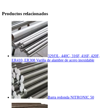
Productos relacionados
329J3L, 440C, 316F, 416F, 420F,
ER410, ER308 Varilla de alambre de acero inoxidable
Barra redonda NITRONIC 50