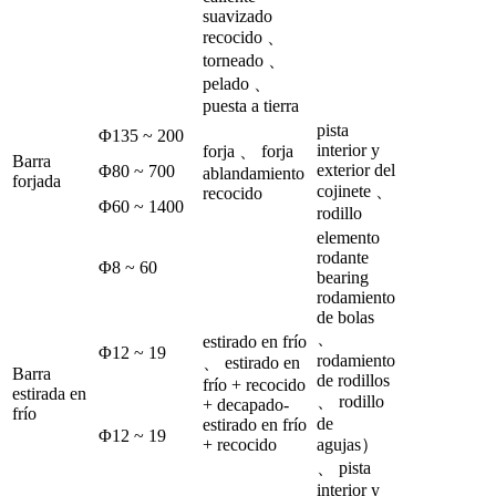
suavizado
recocido 、
torneado 、
pelado 、
puesta a tierra
pista
Φ135 ~ 200
interior y
forja 、 forja
Barra
exterior del
Φ80 ~ 700
ablandamiento
forjada
cojinete 、
recocido
Φ60 ~ 1400
rodillo
elemento
rodante
Φ8 ~ 60
bearing
rodamiento
de bolas
、
estirado en frío
Φ12 ~ 19
rodamiento
、 estirado en
Barra
de rodillos
frío + recocido
estirada en
、 rodillo
+ decapado-
frío
de
estirado en frío
Φ12 ~ 19
+ recocido
agujas）
、 pista
interior y