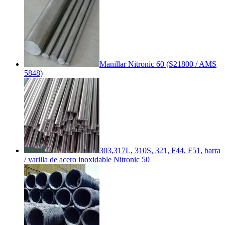
Manillar Nitronic 60 (S21800 / AMS
5848)
303,317L, 310S, 321, F44, F51, barra
/ varilla de acero inoxidable Nitronic 50