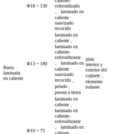
caliente-
Φ18 ~ 130
esferoidizado
、 laminado en
caliente
suavizado
recocido
laminado en
caliente 、
laminado en
caliente-
esferoidizante
pista
、 laminado en
Φ13 ~ 180
interior y
Barra
caliente
exterior del
laminada
suavizado
cojinete 、
en caliente
recocido 、
elemento
pelado 、
rodante
puesta a tierra
laminado en
caliente 、
laminado en
caliente-
esferoidizante
、 laminado en
Φ10 ~ 75
caliente