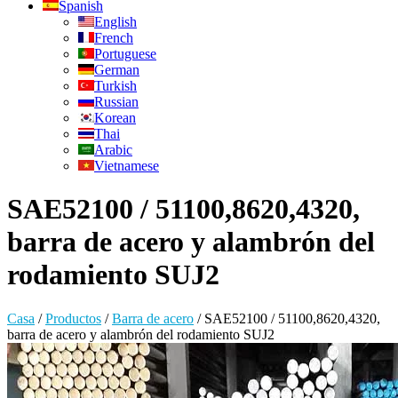
Spanish
English
French
Portuguese
German
Turkish
Russian
Korean
Thai
Arabic
Vietnamese
SAE52100 / 51100,8620,4320,
barra de acero y alambrón del
rodamiento SUJ2
Casa
/
Productos
/
Barra de acero
/
SAE52100 / 51100,8620,4320,
barra de acero y alambrón del rodamiento SUJ2