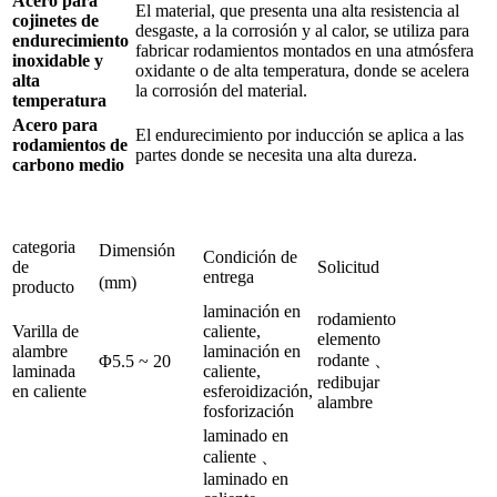
Acero para
El material, que presenta una alta resistencia al
cojinetes de
desgaste, a la corrosión y al calor, se utiliza para
endurecimiento
fabricar rodamientos montados en una atmósfera
inoxidable y
oxidante o de alta temperatura, donde se acelera
alta
la corrosión del material.
temperatura
Acero para
El endurecimiento por inducción se aplica a las
rodamientos de
partes donde se necesita una alta dureza.
carbono medio
categoria
Dimensión
Condición de
de
Solicitud
entrega
(mm)
producto
laminación en
rodamiento
Varilla de
caliente,
elemento
alambre
laminación en
rodante 、
Φ5.5 ~ 20
laminada
caliente,
redibujar
en caliente
esferoidización,
alambre
fosforización
laminado en
caliente 、
laminado en