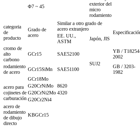
exterior del
Φ7 ~ 45
micro
rodamiento
Similar a otro grado de
categoria
acero extranjero
Grado de
de
Especificació
acero
EE. UU.,
producto
Japón, JIS
ASTM
cromo de
YB / T18254
alto
GCr15
SAE52100
2002
carbono
SUJ2
rodamiento
GB / 3203-
GCr15SiMn
SAE51100
de acero
1982
GCr18Mo
G20CrNiMo
8620
acero para
cojinetes de
G20CrNi2Mo
4320
carburación
G20Cr2Ni4
acero de
rodamiento
KBGCr15
de dibujo
directo