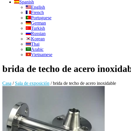
Spanish
English
French
Portuguese
German
Turkish
Russian
Korean
Thai
Arabic
Vietnamese
brida de techo de acero inoxida
Casa
/
Sala de exposición
/
brida de techo de acero inoxidable