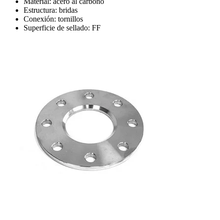
Material: acero al carbono
Estructura: bridas
Conexión: tornillos
Superficie de sellado: FF