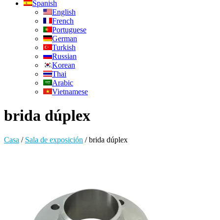
Spanish
English
French
Portuguese
German
Turkish
Russian
Korean
Thai
Arabic
Vietnamese
brida dúplex
Casa
/
Sala de exposición
/
brida dúplex